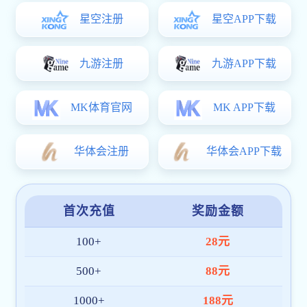
罗马诺透露特拉布宗体育与热
那亚中场马利诺夫斯基洽谈免
签事宜
2026-06-02 09:40
78 次阅读
首页
/
体育快讯
近年来，足球转会市场的动态引发了广泛关注。特别
是在中场球员的交易方面，各大俱乐部为了增强竞争
力，不断寻求合适的引援目标。最近，著名足球记者
罗马诺透露，特拉布宗体育与热那亚中场马利诺夫斯
基进行了洽谈，讨论有关免签的事宜。这一消息无疑
为两家俱乐部和球迷们带来了新的期待。在接下来的
文章中，我们将从四个方面深入探讨这一转会传闻，